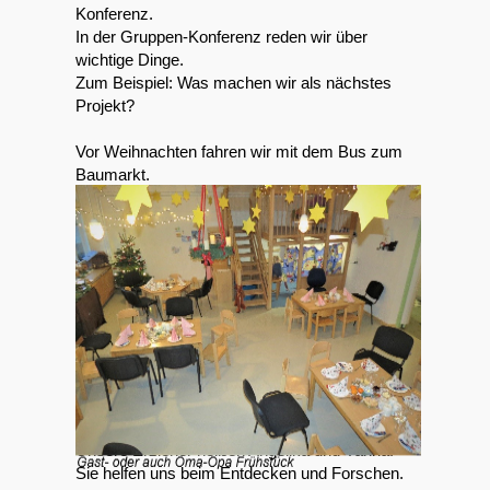
Konferenz.
In der Gruppen-Konferenz reden wir über
wichtige Dinge.
Zum Beispiel: Was machen wir als nächstes
Projekt?
Vor Weihnachten fahren wir mit dem Bus zum
Baumarkt.
Dort kaufen wir einen Weihnachts-Baum.
Den Baum ziehen wir mit dem Boller-Wagen
zurück in die Kita.
Am Nikolaus ist Oma-und-Opa-Frühstück.
Dann kommen unsere Großeltern in die Kita.
Sie erleben mit, was wir machen.
Und wir singen Weihnachts-Lieder zusammen.
Wir haben viel Spaß zusammen.
Unsere Erzieher heißen Angelika und Yanna.
Sie helfen uns beim Entdecken und Forschen.