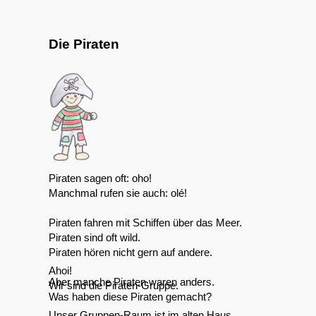
Die Piraten
Piraten sagen oft: oho!
Manchmal rufen sie auch: olé!
Piraten fahren mit Schiffen über das Meer.
Piraten sind oft wild.
Piraten hören nicht gern auf andere.
Ahoi!
Aber manche Piraten waren anders.
Wir sind die Piraten-Gruppe.
Was haben diese Piraten gemacht?
Unser Gruppen-Raum ist im alten Haus.